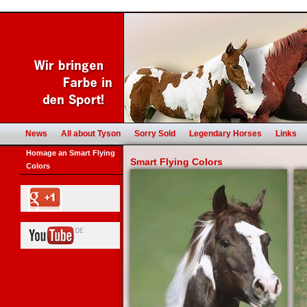
News
All about Tyson
Sorry Sold
Legendary Horses
Links
Homage an Smart Flying
Smart Flying Colors
Colors