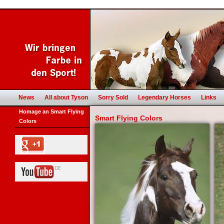
News
All about Tyson
Sorry Sold
Legendary Horses
Links
Homage an Smart Flying
Smart Flying Colors
Colors