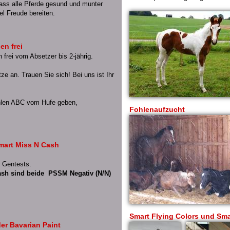
ass alle Pferde gesund und munter
el Freude bereiten.
en frei
 frei vom Absetzer bis 2-jährig.
e an. Trauen Sie sich! Bei uns ist Ihr
ohlen ABC vom Hufe geben,
Fohlenaufzucht
Smart Miss N Cash
r Gentests.
ash sind beide PSSM Negativ (N/N)
Smart Flying Colors und Sm
der Bavarian Paint