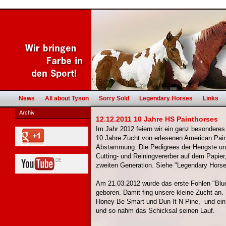
News
All about Tyson
Sorry Sold
Legendary Horses
Links
Archiv
12.12.2011 10 Jahre HS Painthorses
Im Jahr 2012 feiern wir ein ganz besonderes
10 Jahre Zucht von erlesenen American Pain
Abstammung. Die Pedigrees der Hengste und
Cutting- und Reiningvererber auf dem Papier,
zweiten Generation. Siehe "Legendary Horse
Am 21.03.2012 wurde das erste Fohlen "Blue
geboren. Damit fing unsere kleine Zucht an
Honey Be Smart und Dun It N Pine, und ein 
und so nahm das Schicksal seinen Lauf.