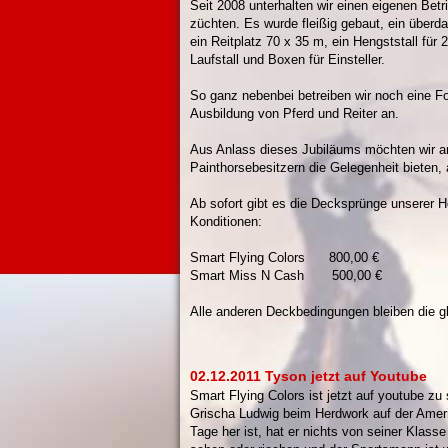
Seit 2008 unterhalten wir einen eigenen Bet
züchten. Es wurde fleißig gebaut, ein über
ein Reitplatz 70 x 35 m, ein Hengststall für 
Laufstall und Boxen für Einsteller.
So ganz nebenbei betreiben wir noch eine Fo
Ausbildung von Pferd und Reiter an.
Aus Anlass dieses Jubiläums möchten wir a
Painthorsebesitzern die Gelegenheit bieten, 
Ab sofort gibt es die Decksprünge unserer 
Konditionen:
Smart Flying Colors 800,00 €
Smart Miss N Cash 500,00 €
Alle anderen Deckbedingungen bleiben die g
02.12.2011 Tyson jetzt auf Youtube
Smart Flying Colors ist jetzt auf youtube zu
Grischa Ludwig beim Herdwork auf der Amer
Tage her ist, hat er nichts von seiner Klass