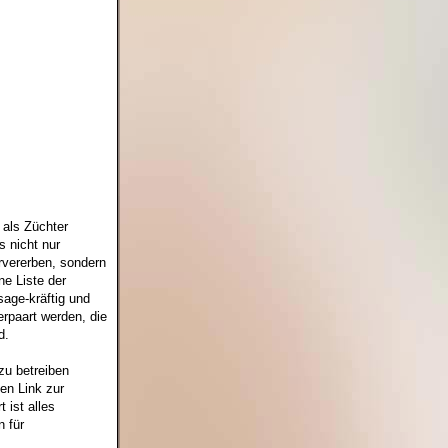
 als Züchter
s nicht nur
rvererben, sondern
ne Liste der
sage-kräftig und
erpaart werden, die
d.
zu betreiben
en Link zur
 ist alles
 für