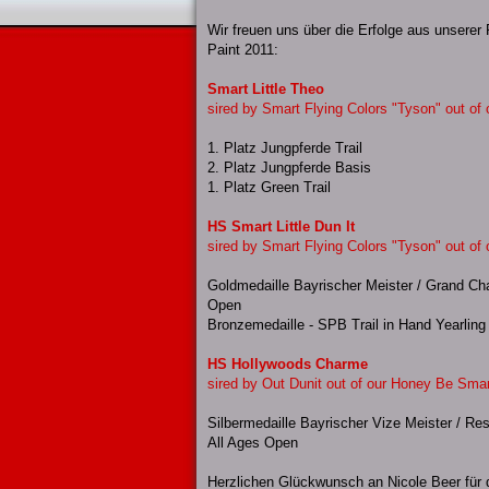
Wir freuen uns über die Erfolge aus unserer
Paint 2011:
Smart Little Theo
sired by Smart Flying Colors "Tyson"
out of
1. Platz Jungpferde Trail
2. Platz Jungpferde Basis
1. Platz Green Trail
HS Smart Little Dun It
sired by Smart Flying Colors "Tyson" out of 
Goldmedaille Bayrischer Meister / Grand Cha
Open
Bronzemedaille - SPB Trail in Hand Yearling
HS Hollywoods Charme
sired by Out Dunit out of our Honey Be Smar
Silbermedaille Bayrischer Vize Meister / R
All Ages Open
Herzlichen Glückwunsch an Nicole Beer für d