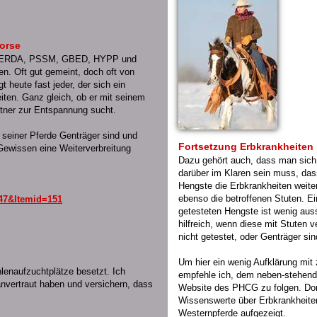
Horse
ie HERDA, PSSM, GBED, HYPP und
. Oft gut gemeint, doch oft von
 heute fast jeder, der sich ein
iten. Ganz gleich, ob er mit seinem
artner zur Entspannung sucht.
e seiner Pferde Genträger sind und
Fortsetzung Erbkrankheiten
ewissen eine Weiterverbreitung
Dazu gehört auch, dass man sich
darüber im Klaren sein muss, das
Hengste die Erbkrankheiten weite
ebenso die betroffenen Stuten. Ei
47&Itemid=151
getesteten Hengste ist wenig aus
hilfreich, wenn diese mit Stuten v
nicht getestet, oder Genträger sin
Um hier ein wenig Aufklärung mit 
ohlenaufzuchtplätze besetzt. Ich
empfehle ich, dem
neben-stehend
anvertraut haben und versichern, dass
Website des PHCG zu folgen. Dort
Wissenswerte über Erbkrankheiten
Westernpferde aufgezeigt.