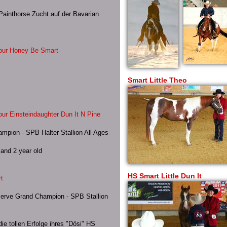
 Painthorse Zucht auf der Bavarian
 our Honey Be Smart
Smart Little Theo
our Einsteindaughter Dun It N Pine
mpion - SPB Halter Stallion All Ages
 and 2 year old
HS Smart Little Dun It
t
eserve Grand Champion - SPB Stallion
ie tollen Erfolge ihres "Dösi" HS