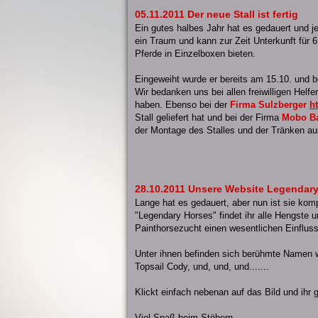
05.11.2011 Der neue Stall ist fertig
Ein gutes halbes Jahr hat es gedauert und jetz
ein Traum und kann zur Zeit Unterkunft für 
Pferde in Einzelboxen bieten.
Eingeweiht wurde er bereits am 15.10. und 
Wir bedanken uns bei allen freiwilligen Helfer
haben. Ebenso bei der
Firma Sulzberger
h
Stall geliefert hat und bei der Firma
Mobo B
der Montage des Stalles und der Tränken aus
28.10.2011 Unsere Website Legendary
Lange hat es gedauert, aber nun ist sie komp
"Legendary Horses" findet ihr alle Hengste u
Painthorsezucht einen wesentlichen Einflus
Unter ihnen befinden sich berühmte Namen 
Topsail Cody, und, und, und.......
Klickt einfach nebenan auf das Bild und ihr g
Viel Spaß beim Stöbern.