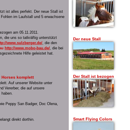
t ist alles perfekt. Der neue Stall ist
6 Fohlen im Laufstall und 5 erwachsene
bezogen am 05.11.2011.
n, die uns so tatkräftig unterstützt
Der neue Stall
ttp://www.sulzberger.de/
, die den
au
http://www.mobo-bau.de/
, die bei
gezeichnete Hilfe geleistet hat.
Der Stall ist bezogen
 Horses komplett
lett. Auf unserer Website unter
nd Vererber, die auf unsere
s haben.
wie Peppy San Badger, Doc Olena,
Smart Flying Colors
elangt direkt dorthin.