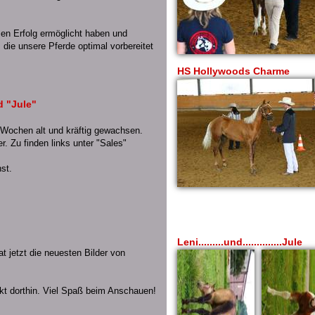
sen Erfolg ermöglicht haben und
die unsere Pferde optimal vorbereitet
HS Hollywoods Charme
d "Jule"
 Wochen alt und kräftig gewachsen.
r. Zu finden links unter "Sales"
st.
Leni.........und..............Jule
at jetzt die neuesten Bilder von
kt dorthin. Viel Spaß beim Anschauen!