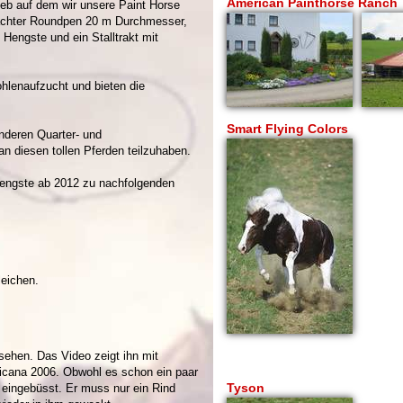
American Painthorse Ranch
rieb auf dem wir unsere Paint Horse
dachter Roundpen 20 m Durchmesser,
2 Hengste und ein Stalltrakt mit
hlenaufzucht und bieten die
Smart Flying Colors
nderen Quarter- und
an diesen tollen Pferden teilzuhaben.
Hengste ab 2012 zu nachfolgenden
leichen.
 sehen. Das Video zeigt ihn mit
icana 2006. Obwohl es schon ein paar
Tyson
e eingebüsst. Er muss nur ein Rind