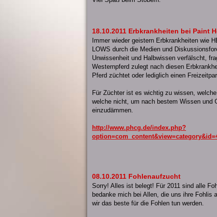
18.10.2011 Erbkrankheiten bei Paint 
Immer wieder geistern Erbkrankheiten w
LOWS durch die Medien und Diskussionsforen
Unwissenheit und Halbwissen verfälscht, fragt
Westernpferd zulegt nach diesen Erbkrankhe
Pferd züchtet oder lediglich einen Freizeitp
Für Züchter ist es wichtig zu wissen, welch
welche nicht, um nach bestem Wissen und G
einzudämmen.
http://www.phcg.de/index.php?
option=com_content&view=category&id=
08.10.2011 Fohlenaufzucht
Sorry! Alles ist belegt! Für 2011 sind alle F
bedanke mich bei Allen, die uns ihre Fohlis 
wir das beste für die Fohlen tun werden.