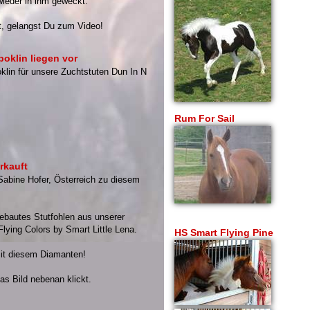
wieder in ihm geweckt.
t, gelangst Du zum Video!
oklin liegen vor
klin für unsere Zuchtstuten Dun In N
Rum For Sail
rkauft
 Sabine Hofer, Österreich zu diesem
ebautes Stutfohlen aus unserer
Flying Colors by Smart Little Lena.
HS Smart Flying Pine
mit diesem Diamanten!
das Bild nebenan klickt.