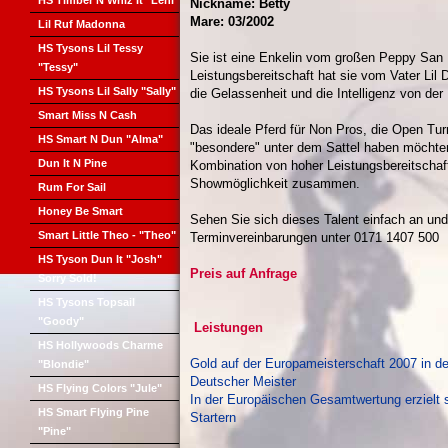
HS Timber N Whiz It "Leni"
Nickname: Betty
Mare: 03/2002
Lil Ruf Madonna
HS Tysons Lil Tessy
Sie ist eine Enkelin vom großen Peppy San 
"Tessy"
Leistungsbereitschaft hat sie vom Vater Lil 
HS Tysons Lil Sally "Sally"
die Gelassenheit und die Intelligenz von der 
Smart Miss N Cash
Das ideale Pferd für Non Pros, die Open Tu
HS Smart N Dun "Alma"
"besondere" unter dem Sattel haben möchten. 
Dun It N Pine
Kombination von hoher Leistungsbereitschaf
Showmöglichkeit zusammen.
Rum For Sail
Honey Be Smart
Sehen Sie sich dieses Talent einfach an und
Smart Little Theo - "Theo"
Terminvereinbarungen unter 0171 1407 500
HS Tyson Dun It "Josh"
Preis auf Anfrage
Sorry Sold!
HS Tysons Topsail
"Goody"
Leistungen
HS Hollywoods Charme
Gold auf der Europameisterschaft 2007 in d
"Blondie"
Deutscher Meister
HS Flying Colors "Jule"
In der Europäischen Gesamtwertung erzielt s
HS Smart Flying Pine
Startern
"Pine"