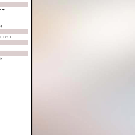
PPY
N
LE DOLL
AK