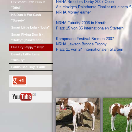
NRHA Breeders Derby 2007 Open
HS Smart Little Dun It
Als einziges Painthorse Finalist mit einem 
"Dösi"
NRHA Money earner
HS Dun It For Cash
"Sweety"
NRHA Futurity 2006 in Kreuth
Smart Little Lola - "Lola"
Platz 15 von 35 internationalen Startern
Smart Flying Dun It -
Kampmann Festival Bremen 2007
"Dotty" (Pünktchen)
NRHA Lawson Bronce Trophy
Blue Dry Peppy "Betty"
Platz 11 von 24 internationalen Startern
Beauty Little Lena
"Beauty"
Paulis Bad Boy "Pauli"