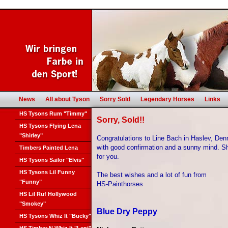
News
All about Tyson
Sorry Sold
Legendary Horses
Links
HS Tysons Rum "Timmy"
Sorry, Sold!!
HS Tysons Flying Lena
"Shirley"
Congratulations to Line Bach in Haslev, Den
with good confirmation and a sunny mind. S
Timbers Painted Lena
for you.
HS Tysons Sailor "Elvis"
HS Tysons Lil Funny
The best wishes and a lot of fun from
"Funny"
HS-Painthorses
HS Lil Ruf Hollywood
"Smokey"
Blue Dry Peppy
HS Tysons Whiz It "Bucky"