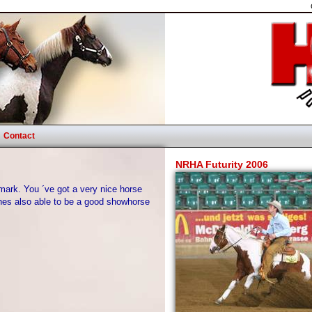
Contact
NRHA Futurity 2006
mark. You ´ve got a very nice horse
hes also able to be a good showhorse