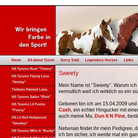
News
All about Tyson
Sorry Sold
Legendary Horses
Links
HS Tysons Rum "Timmy"
Sweety
HS Tysons Flying Lena
"Shirley"
Mein Name ist "Sweety". Warum ich s
Timbers Painted Lena
vermutlich weil ich wirklich so ein sü
HS Tysons Sailor "Elvis"
Geboren bin ich am 15.04.2009 und
HS Tysons Lil Funny
Cash
, ein echter Hingucker mit ei
"Funny"
auch meine Ma,
Dun It N Pine
, best
HS Lil Ruf Hollywood
"Smokey"
Nebenan findet ihr mein Pedigree, da
HS Tysons Whiz It "Bucky"
ich bin sicher, ich werde mal ein gan