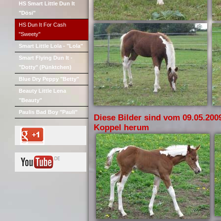
HS Smart Little Dun It
"Dösi"
HS Dun It For Cash
"Sweety"
Smart Little Lola - "Lola"
Smart Flying Dun It -
"Dotty" (Pünktchen)
Blue Dry Peppy "Betty"
Beauty Little Lena
"Beauty"
Paulis Bad Boy "Pauli"
Diese Bilder sind vom 09.05.200
Koppel herum