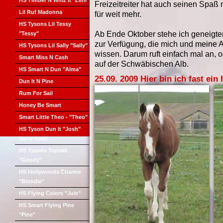
HS Timber N Whiz It "Leni"
Freizeitreiter hat auch seinen Spaß m
Lil Ruf Madonna
für weit mehr.
HS Tysons Lil Tessy
Ab Ende Oktober stehe ich geneigte
"Tessy"
zur Verfügung, die mich und meine
HS Tysons Lil Sally "Sally"
wissen. Darum ruft einfach mal an, 
Smart Miss N Cash
auf der Schwäbischen Alb.
HS Smart N Dun "Alma"
25.09. 2009 Hier bin ich fast ein 
Dun It N Pine
Rum For Sail
Honey Be Smart
Smart Little Theo - "Theo"
HS Tyson Dun It "Josh"
Sorry Sold!
HS Tysons Topsail
"Goody"
HS Hollywoods Charme
"Blondie"
HS Flying Colors "Jule"
HS Smart Flying Pine
"Pine"