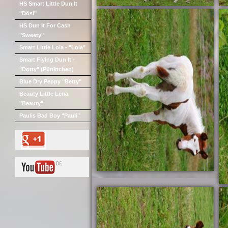
HS Smart Little Dun It
"Dösi"
HS Dun It For Cash
"Sweety"
Smart Little Lola - "Lola"
Smart Flying Dun It -
"Dotty" (Pünktchen)
Blue Dry Peppy "Betty"
Beauty Little Lena
"Beauty"
Paulis Bad Boy "Pauli"