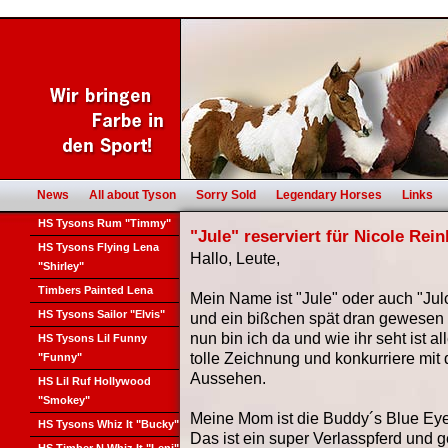
News
All about Tyson
Sorry Sold
Legendary Horses
Links
HS Tysons Rum "Timmy"
"Jule" reserviert für Nicole Rei
HS Tysons Flying Lena
Hallo, Leute,
"Shirley"
Timbers Painted Lena
Mein Name ist "Jule" oder auch "Jul
HS Tysons Sailor "Elvis"
und ein bißchen spät dran gewesen m
nun bin ich da und wie ihr seht ist a
HS Tysons Lil Funny
tolle Zeichnung und konkurriere mi
"Funny"
Aussehen.
HS Lil Ruf Hollywood
"Smokey"
Meine Mom ist die Buddy´s Blue Eye
HS Tysons Whiz It "Bucky"
Das ist ein super Verlasspferd und g