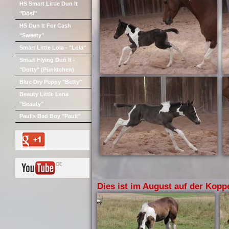
HS Smart Little Dun It
"Dösi"
HS Dun It For Cash
"Sweety"
Smart Little Lola - "Lola"
Smart Flying Dun It -
"Dotty" (Pünktchen)
Blue Dry Peppy "Betty"
Beauty Little Lena
"Beauty"
Paulis Bad Boy "Pauli"
Dies ist im August auf der Kopp