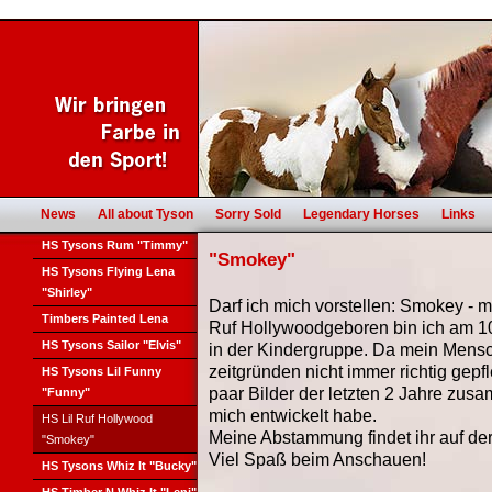
News
All about Tyson
Sorry Sold
Legendary Horses
Links
HS Tysons Rum "Timmy"
"Smokey"
HS Tysons Flying Lena
"Shirley"
Darf ich mich vorstellen: Smokey - m
Timbers Painted Lena
Ruf Hollywoodgeboren bin ich am 10
HS Tysons Sailor "Elvis"
in der Kindergruppe. Da mein Mensc
zeitgründen nicht immer richtig gepfle
HS Tysons Lil Funny
paar Bilder der letzten 2 Jahre zusa
"Funny"
mich entwickelt habe.
HS Lil Ruf Hollywood
Meine Abstammung findet ihr auf de
"Smokey"
Viel Spaß beim Anschauen!
HS Tysons Whiz It "Bucky"