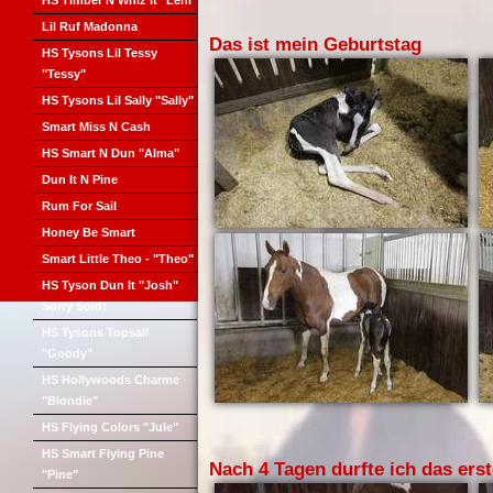
HS Timber N Whiz It "Leni"
Lil Ruf Madonna
Das ist mein Geburtstag
HS Tysons Lil Tessy
"Tessy"
HS Tysons Lil Sally "Sally"
Smart Miss N Cash
HS Smart N Dun "Alma"
Dun It N Pine
Rum For Sail
Honey Be Smart
Smart Little Theo - "Theo"
HS Tyson Dun It "Josh"
Sorry Sold!
HS Tysons Topsail
"Goody"
HS Hollywoods Charme
"Blondie"
HS Flying Colors "Jule"
HS Smart Flying Pine
Nach 4 Tagen durfte ich das er
"Pine"