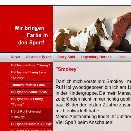
News
All about Tyson
Sorry Sold
Legendary Horses
Links
HS Tysons Rum "Timmy"
"Smokey"
HS Tysons Flying Lena
"Shirley"
Darf ich mich vorstellen: Smokey - m
Timbers Painted Lena
Ruf Hollywoodgeboren bin ich am 10
HS Tysons Sailor "Elvis"
in der Kindergruppe. Da mein Mensc
zeitgründen nicht immer richtig gepfle
HS Tysons Lil Funny
paar Bilder der letzten 2 Jahre zusa
"Funny"
mich entwickelt habe.
HS Lil Ruf Hollywood
Meine Abstammung findet ihr auf de
"Smokey"
Viel Spaß beim Anschauen!
HS Tysons Whiz It "Bucky"