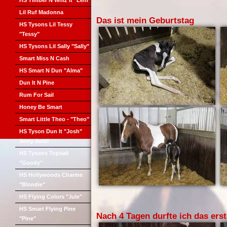
HS Timber N Whiz It "Leni"
Lil Ruf Madonna
Das ist mein Geburtstag
HS Tysons Lil Tessy
"Tessy"
HS Tysons Lil Sally "Sally"
Smart Miss N Cash
HS Smart N Dun "Alma"
Dun It N Pine
Rum For Sail
Honey Be Smart
Smart Little Theo - "Theo"
HS Tyson Dun It "Josh"
Sorry Sold!
HS Tysons Topsail
"Goody"
HS Hollywoods Charme
"Blondie"
HS Flying Colors "Jule"
HS Smart Flying Pine
Nach 4 Tagen durfte ich das er
"Pine"