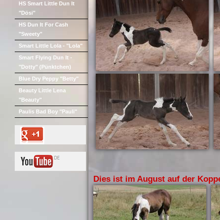
HS Smart Little Dun It
"Dösi"
HS Dun It For Cash
"Sweety"
Smart Little Lola - "Lola"
Smart Flying Dun It -
"Dotty" (Pünktchen)
Blue Dry Peppy "Betty"
Beauty Little Lena
"Beauty"
Paulis Bad Boy "Pauli"
Dies ist im August auf der Kopp