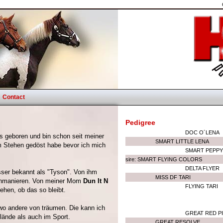
Contact
Pedigree
DOC O´LENA
s geboren und bin schon seit meiner
SMART LITTLE LENA
m Stehen gedöst habe bevor ich mich
SMART PEPPY
sire: SMART FLYING COLORS
DELTA FLYER
sser bekannt als "Tyson". Von ihm
MISS DF TARI
enmanieren. Von meiner Mom
Dun It N
FLYING TARI
ehen, ob das so bleibt.
 wo andere von träumen. Die kann ich
GREAT RED P
lände als auch im Sport.
GREAT RESOLVE