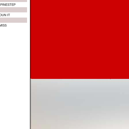
 PINESTEP
DUN IT
MISS