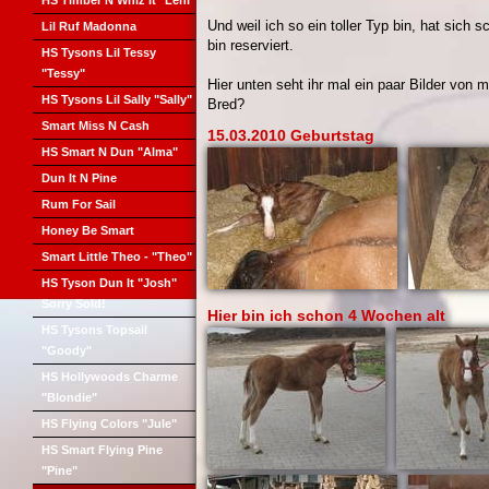
HS Timber N Whiz It "Leni"
Und weil ich so ein toller Typ bin, hat sich 
Lil Ruf Madonna
bin reserviert.
HS Tysons Lil Tessy
"Tessy"
Hier unten seht ihr mal ein paar Bilder von mi
HS Tysons Lil Sally "Sally"
Bred?
Smart Miss N Cash
15.03.2010 Geburtstag
HS Smart N Dun "Alma"
Dun It N Pine
Rum For Sail
Honey Be Smart
Smart Little Theo - "Theo"
HS Tyson Dun It "Josh"
Sorry Sold!
Hier bin ich schon 4 Wochen alt
HS Tysons Topsail
"Goody"
HS Hollywoods Charme
"Blondie"
HS Flying Colors "Jule"
HS Smart Flying Pine
"Pine"