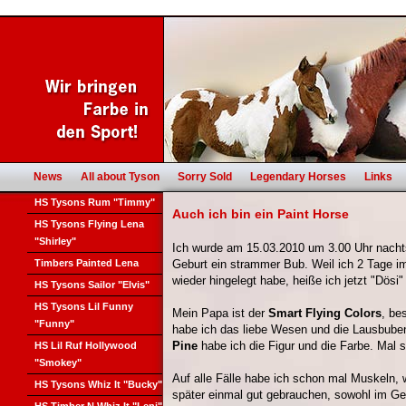
News
All about Tyson
Sorry Sold
Legendary Horses
Links
HS Tysons Rum "Timmy"
Auch ich bin ein Paint Horse
HS Tysons Flying Lena
"Shirley"
Ich wurde am 15.03.2010 um 3.00 Uhr nacht
Timbers Painted Lena
Geburt ein strammer Bub. Weil ich 2 Tage i
wieder hingelegt habe, heiße ich jetzt "Dösi"
HS Tysons Sailor "Elvis"
HS Tysons Lil Funny
Mein Papa ist der
Smart Flying Colors
, be
"Funny"
habe ich das liebe Wesen und die Lausbub
Pine
habe ich die Figur und die Farbe. Mal s
HS Lil Ruf Hollywood
"Smokey"
Auf alle Fälle habe ich schon mal Muskeln,
HS Tysons Whiz It "Bucky"
später einmal gut gebrauchen, sowohl im Ge