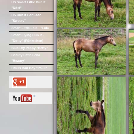
HS Smart Little Dun It
"Dösi"
HS Dun It For Cash
"Sweety"
Smart Little Lola - "Lola"
Smart Flying Dun It -
"Dotty" (Pünktchen)
Blue Dry Peppy "Betty"
Beauty Little Lena
"Beauty"
Paulis Bad Boy "Pauli"