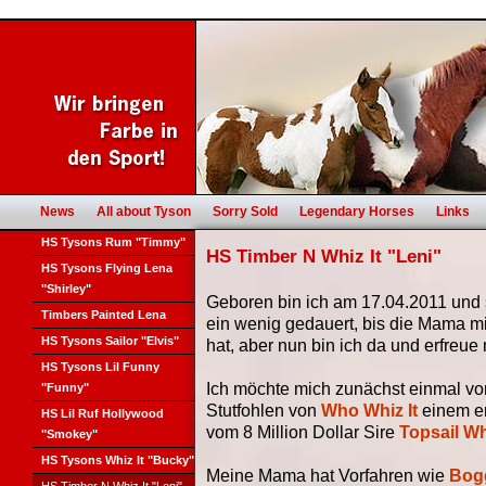
News
All about Tyson
Sorry Sold
Legendary Horses
Links
HS Tysons Rum "Timmy"
HS Timber N Whiz It "Leni"
HS Tysons Flying Lena
"Shirley"
Geboren bin ich am 17.04.2011 und 
Timbers Painted Lena
ein wenig gedauert, bis die Mama m
HS Tysons Sailor "Elvis"
hat, aber nun bin ich da und erfreue
HS Tysons Lil Funny
Ich möchte mich zunächst einmal vors
"Funny"
Stutfohlen von
Who Whiz It
einem e
HS Lil Ruf Hollywood
vom 8 Million Dollar Sire
Topsail Wh
"Smokey"
HS Tysons Whiz It "Bucky"
Meine Mama hat Vorfahren wie
Bogg