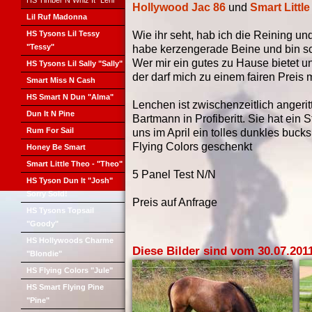
HS Timber N Whiz It "Leni"
Hollywood Jac 86
und
Smart Littl
Lil Ruf Madonna
HS Tysons Lil Tessy
Wie ihr seht, hab ich die Reining un
"Tessy"
habe kerzengerade Beine und bin sch
Wer mir ein gutes zu Hause bietet u
HS Tysons Lil Sally "Sally"
der darf mich zu einem fairen Preis
Smart Miss N Cash
HS Smart N Dun "Alma"
Lenchen ist zwischenzeitlich angeri
Dun It N Pine
Bartmann in Profiberitt. Sie hat ein
Rum For Sail
uns im April ein tolles dunkles buc
Flying Colors geschenkt
Honey Be Smart
Smart Little Theo - "Theo"
5 Panel Test N/N
HS Tyson Dun It "Josh"
Sorry Sold!
Preis auf Anfrage
HS Tysons Topsail
"Goody"
HS Hollywoods Charme
Diese Bilder sind vom 30.07.201
"Blondie"
HS Flying Colors "Jule"
HS Smart Flying Pine
"Pine"