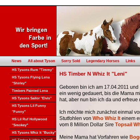
News
All about Tyson
Sorry Sold
Legendary Horses
Links
HS Tysons Rum "Timmy"
HS Timber N Whiz It "Leni"
HS Tysons Flying Lena
"Shirley"
Geboren bin ich am 17.04.2011 und 
Timbers Painted Lena
ein wenig gedauert, bis die Mama m
HS Tysons Sailor "Elvis"
hat, aber nun bin ich da und erfreue
HS Tysons Lil Funny
Ich möchte mich zunächst einmal vors
"Funny"
Stutfohlen von
Who Whiz It
einem e
HS Lil Ruf Hollywood
vom 8 Million Dollar Sire
Topsail Wh
"Smokey"
HS Tysons Whiz It "Bucky"
Meine Mama hat Vorfahren wie
Bogg