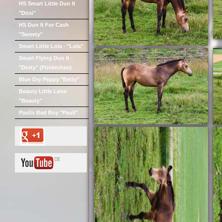
HS Smart Little Dun It
"Dösi"
HS Dun It For Cash
"Sweety"
Smart Little Lola - "Lola"
Smart Flying Dun It -
"Dotty" (Pünktchen)
Blue Dry Peppy "Betty"
Beauty Little Lena
"Beauty"
Paulis Bad Boy "Pauli"