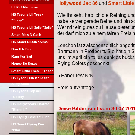
HS Timber N Whiz It "Leni"
Hollywood Jac 86
und
Smart Littl
Lil Ruf Madonna
HS Tysons Lil Tessy
Wie ihr seht, hab ich die Reining un
"Tessy"
habe kerzengerade Beine und bin sch
Wer mir ein gutes zu Hause bietet u
HS Tysons Lil Sally "Sally"
der darf mich zu einem fairen Preis
Smart Miss N Cash
HS Smart N Dun "Alma"
Lenchen ist zwischenzeitlich angeri
Dun It N Pine
Bartmann in Profiberitt. Sie hat ein
Rum For Sail
uns im April ein tolles dunkles buc
Flying Colors geschenkt
Honey Be Smart
Smart Little Theo - "Theo"
5 Panel Test N/N
HS Tyson Dun It "Josh"
Sorry Sold!
Preis auf Anfrage
HS Tysons Topsail
"Goody"
HS Hollywoods Charme
Diese Bilder sind vom 30.07.201
"Blondie"
HS Flying Colors "Jule"
HS Smart Flying Pine
"Pine"