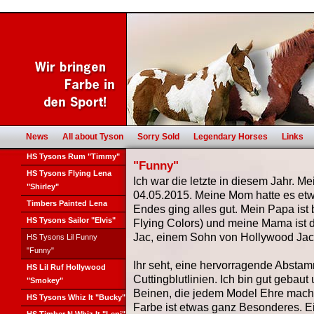
News
All about Tyson
Sorry Sold
Legendary Horses
Links
HS Tysons Rum "Timmy"
"Funny"
HS Tysons Flying Lena
Ich war die letzte in diesem Jahr. Me
"Shirley"
04.05.2015. Meine Mom hatte es etwa
Timbers Painted Lena
Endes ging alles gut. Mein Papa ist
HS Tysons Sailor "Elvis"
Flying Colors) und meine Mama ist 
Jac, einem Sohn von Hollywood Jac
HS Tysons Lil Funny
"Funny"
Ihr seht, eine hervorragende Absta
HS Lil Ruf Hollywood
Cuttingblutlinien. Ich bin gut gebaut
"Smokey"
Beinen, die jedem Model Ehre mac
HS Tysons Whiz It "Bucky"
Farbe ist etwas ganz Besonderes. Ei