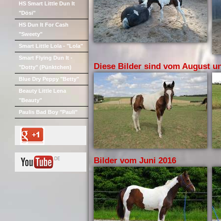
HS Smart Little Dun It
"Dösi"
HS Dun It For Cash
"Sweety"
Smart Little Lola - "Lola"
Smart Flying Dun It -
Diese Bilder sind vom August un
"Dotty" (Pünktchen)
Blue Dry Peppy "Betty"
Beauty Little Lena
"Beauty"
Paulis Bad Boy "Pauli"
Bilder vom Juni 2016