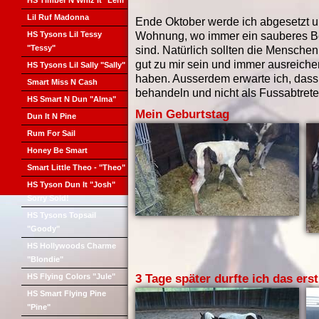
HS Timber N Whiz It "Leni"
Lil Ruf Madonna
Ende Oktober werde ich abgesetzt 
HS Tysons Lil Tessy
Wohnung, wo immer ein sauberes Be
"Tessy"
sind. Natürlich sollten die Menschen,
gut zu mir sein und immer ausreiche
HS Tysons Lil Sally "Sally"
haben. Ausserdem erwarte ich, dass 
Smart Miss N Cash
behandeln und nicht als Fussabtreter
HS Smart N Dun "Alma"
Mein Geburtstag
Dun It N Pine
Rum For Sail
Honey Be Smart
Smart Little Theo - "Theo"
HS Tyson Dun It "Josh"
Sorry Sold!
HS Tysons Topsail
"Goody"
HS Hollywoods Charme
"Blondie"
HS Flying Colors "Jule"
3 Tage später durfte ich das ers
HS Smart Flying Pine
"Pine"