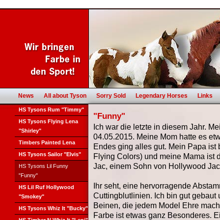
News
All about Tyson
Sorry Sold
Legendary Horses
Links
HS Tysons Rum "Timmy"
"Funny"
HS Tysons Flying Lena
Ich war die letzte in diesem Jahr. Me
"Shirley"
04.05.2015. Meine Mom hatte es etwa
Timbers Painted Lena
Endes ging alles gut. Mein Papa ist
HS Tysons Sailor "Elvis"
Flying Colors) und meine Mama ist 
Jac, einem Sohn von Hollywood Jac
HS Tysons Lil Funny
"Funny"
Ihr seht, eine hervorragende Absta
HS Lil Ruf Hollywood
Cuttingblutlinien. Ich bin gut gebaut
"Smokey"
Beinen, die jedem Model Ehre mac
HS Tysons Whiz It "Bucky"
Farbe ist etwas ganz Besonderes. Ei