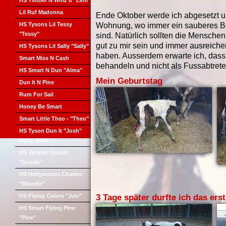
HS Timber N Whiz It "Leni"
Lil Ruf Madonna
Ende Oktober werde ich abgesetzt 
HS Tysons Lil Tessy
Wohnung, wo immer ein sauberes Be
"Tessy"
sind. Natürlich sollten die Menschen,
gut zu mir sein und immer ausreiche
HS Tysons Lil Sally "Sally"
haben. Ausserdem erwarte ich, dass 
Smart Miss N Cash
behandeln und nicht als Fussabtreter
HS Smart N Dun "Alma"
Mein Geburtstag
Dun It N Pine
Rum For Sail
Honey Be Smart
Smart Little Theo - "Theo"
HS Tyson Dun It "Josh"
Sorry Sold!
HS Tysons Topsail
"Goody"
HS Hollywoods Charme
"Blondie"
HS Flying Colors "Jule"
3 Tage später durfte ich das ers
HS Smart Flying Pine
"Pine"