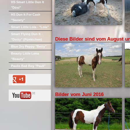
HS Smart Little Dun It
"Dösi"
HS Dun It For Cash
"Sweety"
Smart Little Lola - "Lola"
Smart Flying Dun It -
Diese Bilder sind vom August un
"Dotty" (Pünktchen)
Blue Dry Peppy "Betty"
Beauty Little Lena
"Beauty"
Paulis Bad Boy "Pauli"
Bilder vom Juni 2016