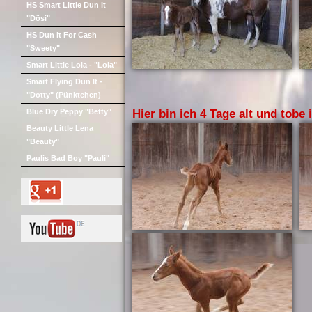
HS Smart Little Dun It
"Dösi"
HS Dun It For Cash
"Sweety"
Smart Little Lola - "Lola"
Smart Flying Dun It -
"Dotty" (Pünktchen)
Blue Dry Peppy "Betty"
Hier bin ich 4 Tage alt und tobe 
Beauty Little Lena
"Beauty"
Paulis Bad Boy "Pauli"