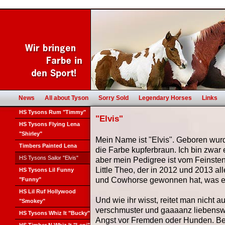
News
All about Tyson
Sorry Sold
Legendary Horses
Links
HS Tysons Rum "Timmy"
"Elvis"
HS Tysons Flying Lena
"Shirley"
Mein Name ist "Elvis". Geboren wur
Timbers Painted Lena
die Farbe kupferbraun. Ich bin zwar 
HS Tysons Sailor "Elvis"
aber mein Pedigree ist vom Feinsten
Little Theo, der in 2012 und 2013 al
HS Tysons Lil Funny
und Cowhorse gewonnen hat, was e
"Funny"
HS Lil Ruf Hollywood
Und wie ihr wisst, reitet man nicht au
"Smokey"
verschmuster und gaaaanz liebenswe
HS Tysons Whiz It "Bucky"
Angst vor Fremden oder Hunden. Be