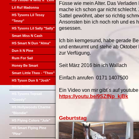
HS Timber N Whiz It "Leni"
Füsse wie mein Alter. Das Verladen
Lil Ruf Madonna
mache ich schon gar nicht schlecht. 
HS Tysons Lil Tessy
Sattel gewöhnt, aber so richtig schm
"Tessy"
Ansonsten bin ich noch roh und es ha
gesessen.
HS Tysons Lil Sally "Sally"
Smart Miss N Cash
Ich bin kerngesund, habe gerade Be
HS Smart N Dun "Alma"
und entwurmt und stehe ab Oktober 
Dun It N Pine
zur Verfügung.
Rum For Sail
Seit März 2016 bin ich Wallach
Honey Be Smart
Smart Little Theo - "Theo"
Einfach anrufen 0171 1407500
HS Tyson Dun It "Josh"
Sorry Sold!
Ein Video von mir gibt´s auf youtube
HS Tysons Topsail
https://youtu.be/9SZfNp_kjBk
"Goody"
HS Hollywoods Charme
"Blondie"
Geburtstag
HS Flying Colors "Jule"
HS Smart Flying Pine
"Pine"