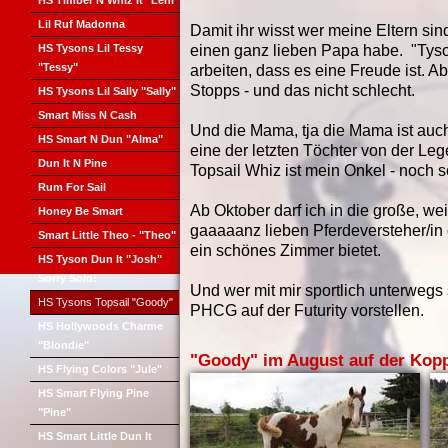
HS Timber N Whiz It "Leni"
Lil Ruf Madonna
Damit ihr wisst wer meine Eltern sin
HS Tysons Lil Tessy
einen ganz lieben Papa habe. "Tyso
"Tessy"
arbeiten, dass es eine Freude ist. A
Stopps - und das nicht schlecht.
HS Tysons Lil Sally "Sally"
Smart Miss N Cash
Und die Mama, tja die Mama ist auc
HS Smart N Dun "Alma"
eine der letzten Töchter von der Le
Dun It N Pine
Topsail Whiz ist mein Onkel - noch 
Rum For Sail
Ab Oktober darf ich in die große, we
Honey Be Smart
gaaaaanz lieben Pferdeversteher/in 
Smart Little Theo - "Theo"
ein schönes Zimmer bietet.
HS Tyson Dun It "Josh"
Sorry Sold!
Und wer mit mir sportlich unterwegs 
HS Tysons Topsail "Goody"
PHCG auf der Futurity vorstellen.
HS Hollywoods Charme
"Blondie"
"Goody" im August auf der Kop
HS Flying Colors "Jule"
HS Smart Flying Pine
"Pine"
HS Smart Little Dun It