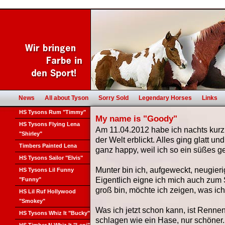
News
All about Tyson
Sorry Sold
Legendary Horses
Links
HS Tysons Rum "Timmy"
My name is "Goody"
HS Tysons Flying Lena
Am 11.04.2012 habe ich nachts kurz 
"Shirley"
der Welt erblickt. Alles ging glatt
Timbers Painted Lena
ganz happy, weil ich so ein süßes g
HS Tysons Sailor "Elvis"
Munter bin ich, aufgeweckt, neugieri
HS Tysons Lil Funny
Eigentlich eigne ich mich auch zum S
"Funny"
groß bin, möchte ich zeigen, was ich
HS Lil Ruf Hollywood
"Smokey"
Was ich jetzt schon kann, ist Renn
HS Tysons Whiz It "Bucky"
schlagen wie ein Hase, nur schöner