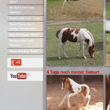
"Dösi"
HS Dun It For Cash
"Sweety"
Smart Little Lola - "Lola"
Smart Flying Dun It -
"Dotty" (Pünktchen)
Blue Dry Peppy "Betty"
Beauty Little Lena
"Beauty"
Paulis Bad Boy "Pauli"
4 Tage nach meiner Geburt