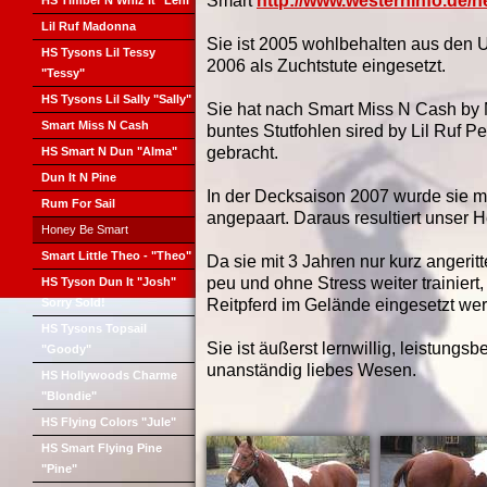
Smart
http://www.westerninfo.de/
HS Timber N Whiz It "Leni"
Lil Ruf Madonna
Sie ist 2005 wohlbehalten aus den U
HS Tysons Lil Tessy
2006 als Zuchtstute eingesetzt.
"Tessy"
HS Tysons Lil Sally "Sally"
Sie hat nach Smart Miss N Cash by
Smart Miss N Cash
buntes Stutfohlen sired by Lil Ruf P
gebracht.
HS Smart N Dun "Alma"
Dun It N Pine
In der Decksaison 2007 wurde sie mi
Rum For Sail
angepaart. Daraus resultiert unser H
Honey Be Smart
Smart Little Theo - "Theo"
Da sie mit 3 Jahren nur kurz angerit
peu und ohne Stress weiter trainiert
HS Tyson Dun It "Josh"
Sorry Sold!
Reitpferd im Gelände eingesetzt we
HS Tysons Topsail
Sie ist äußerst lernwillig, leistungsbe
"Goody"
unanständig liebes Wesen.
HS Hollywoods Charme
"Blondie"
HS Flying Colors "Jule"
HS Smart Flying Pine
"Pine"