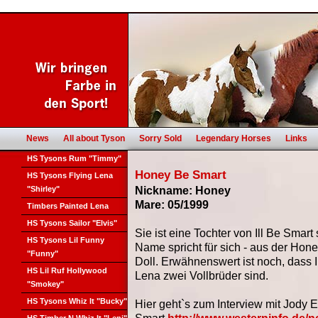
News
All about Tyson
Sorry Sold
Legendary Horses
Links
HS Tysons Rum "Timmy"
Honey Be Smart
HS Tysons Flying Lena
"Shirley"
Nickname: Honey
Mare: 05/1999
Timbers Painted Lena
HS Tysons Sailor "Elvis"
Sie ist eine Tochter von Ill Be Smart
HS Tysons Lil Funny
Name spricht für sich - aus der Ho
"Funny"
Doll. Erwähnenswert ist noch, dass I
HS Lil Ruf Hollywood
Lena zwei Vollbrüder sind.
"Smokey"
HS Tysons Whiz It "Bucky"
Hier geht`s zum Interview mit Jody El