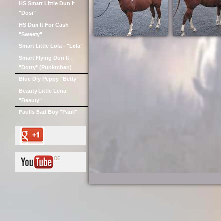
HS Smart Little Dun It
"Dösi"
HS Dun It For Cash
"Sweety"
Smart Little Lola - "Lola"
Smart Flying Dun It -
"Dotty" (Pünktchen)
Blue Dry Peppy "Betty"
Beauty Little Lena
"Beauty"
Paulis Bad Boy "Pauli"