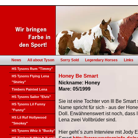
News
All about Tyson
Sorry Sold
Legendary Horses
Links
HS Tysons Rum "Timmy"
Honey Be Smart
HS Tysons Flying Lena
"Shirley"
Nickname: Honey
Mare: 05/1999
Timbers Painted Lena
HS Tysons Sailor "Elvis"
Sie ist eine Tochter von Ill Be Smart
HS Tysons Lil Funny
Name spricht für sich - aus der Ho
"Funny"
Doll. Erwähnenswert ist noch, dass I
HS Lil Ruf Hollywood
Lena zwei Vollbrüder sind.
"Smokey"
HS Tysons Whiz It "Bucky"
Hier geht`s zum Interview mit Jody El