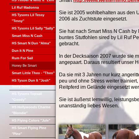
Smart
http://www.westerninfo.de/
HS Timber N Whiz It "Leni"
Lil Ruf Madonna
Sie ist 2005 wohlbehalten aus den U
HS Tysons Lil Tessy
2006 als Zuchtstute eingesetzt.
"Tessy"
HS Tysons Lil Sally "Sally"
Sie hat nach Smart Miss N Cash by
Smart Miss N Cash
buntes Stutfohlen sired by Lil Ruf P
gebracht.
HS Smart N Dun "Alma"
Dun It N Pine
In der Decksaison 2007 wurde sie mi
Rum For Sail
angepaart. Daraus resultiert unser H
Honey Be Smart
Smart Little Theo - "Theo"
Da sie mit 3 Jahren nur kurz angerit
peu und ohne Stress weiter trainiert
HS Tyson Dun It "Josh"
Sorry Sold!
Reitpferd im Gelände eingesetzt we
HS Tysons Topsail
Sie ist äußerst lernwillig, leistungsbe
"Goody"
unanständig liebes Wesen.
HS Hollywoods Charme
"Blondie"
HS Flying Colors "Jule"
HS Smart Flying Pine
"Pine"