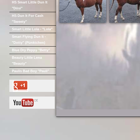
HS Smart Little Dun It
"Dösi"
HS Dun It For Cash
"Sweety"
Smart Little Lola - "Lola"
Smart Flying Dun It -
"Dotty" (Pünktchen)
Blue Dry Peppy "Betty"
Beauty Little Lena
"Beauty"
Paulis Bad Boy "Pauli"