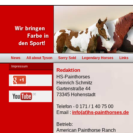
News
All about Tyson
Sorry Sold
Legendary Horses
Links
Impressum
Redaktion
HS-Painthorses
Heinrich Schmitz
Gartenstraße 44
73345 Hohenstadt
Telefon - 0 171 / 1 40 75 00
Email :
info(at)hs-painthorses.de
Betrieb:
American Painthorse Ranch