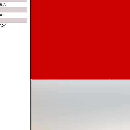
ENA
KE
LADY