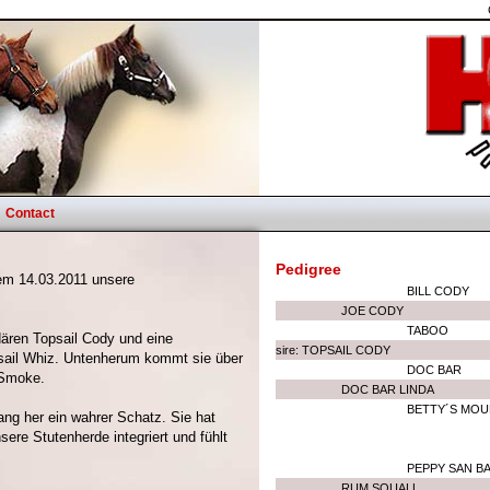
Contact
Pedigree
dem 14.03.2011 unsere
BILL CODY
JOE CODY
TABOO
ndären Topsail Cody und eine
sire: TOPSAIL CODY
psail Whiz. Untenherum kommt sie über
DOC BAR
 Smoke.
DOC BAR LINDA
BETTY´S MO
ng her ein wahrer Schatz. Sie hat
ere Stutenherde integriert und fühlt
PEPPY SAN B
RUM SQUALL