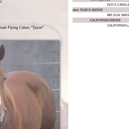
st
DOCS CARA L
dam: RUM N SMOKE
MR GUN SMO
CALIFORNIA SMOKE
CALIFORNIA 
mart Flying Colors "Tyson"