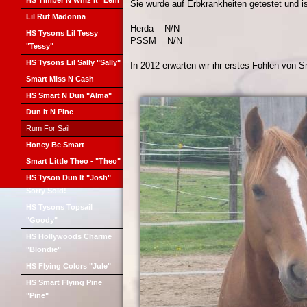
HS Timber N Whiz It "Leni"
Sie wurde auf Erbkrankheiten getestet und i
Lil Ruf Madonna
Herda N/N
HS Tysons Lil Tessy
PSSM N/N
"Tessy"
HS Tysons Lil Sally "Sally"
In 2012 erwarten wir ihr erstes Fohlen von S
Smart Miss N Cash
HS Smart N Dun "Alma"
Dun It N Pine
Rum For Sail
Honey Be Smart
Smart Little Theo - "Theo"
HS Tyson Dun It "Josh"
Sorry Sold!
HS Tysons Topsail
"Goody"
HS Hollywoods Charme
"Blondie"
HS Flying Colors "Jule"
HS Smart Flying Pine
"Pine"