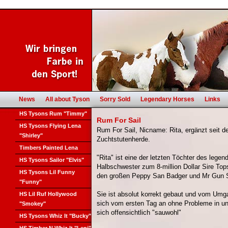
News
All about Tyson
Sorry Sold
Legendary Horses
Links
HS Tysons Rum "Timmy"
Rum For Sail
HS Tysons Flying Lena
Rum For Sail, Nicname: Rita, ergänzt seit 
"Shirley"
Zuchtstutenherde.
Timbers Painted Lena
"Rita" ist eine der letzten Töchter des lege
HS Tysons Sailor "Elvis"
Halbschwester zum 8-million Dollar Sire To
HS Tysons Lil Funny
den großen Peppy San Badger und Mr Gun
"Funny"
Sie ist absolut korrekt gebaut und vom Umga
HS Lil Ruf Hollywood
sich vom ersten Tag an ohne Probleme in uns
"Smokey"
sich offensichtlich "sauwohl"
HS Tysons Whiz It "Bucky"