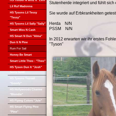
HS Timber N Whiz It "Leni"
Stutenherde integriert und fühlt sich
Lil Ruf Madonna
HS Tysons Lil Tessy
Sie wurde auf Erbkrankheiten geteste
"Tessy"
Herda N/N
HS Tysons Lil Sally "Sally"
PSSM N/N
Smart Miss N Cash
HS Smart N Dun "Alma"
In 2012 erwarten wir ihr erstes Fohl
Dun It N Pine
"Tyson"
Rum For Sail
Honey Be Smart
Smart Little Theo - "Theo"
HS Tyson Dun It "Josh"
Sorry Sold!
HS Tysons Topsail
"Goody"
HS Hollywoods Charme
"Blondie"
HS Flying Colors "Jule"
HS Smart Flying Pine
"Pine"