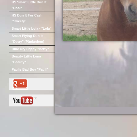
HS Smart Little Dun It
"Dösi"
HS Dun It For Cash
"Sweety"
Smart Little Lola - "Lola"
Smart Flying Dun It -
"Dotty" (Pünktchen)
Blue Dry Peppy "Betty"
Beauty Little Lena
"Beauty"
Paulis Bad Boy "Pauli"