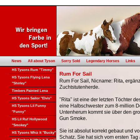
News
All about Tyson
Sorry Sold
Legendary Horses
Links
HS Tysons Rum "Timmy"
Rum For Sail
HS Tysons Flying Lena
Rum For Sail, Nicname: Rita, ergänz
"Shirley"
Zuchtstutenherde.
Timbers Painted Lena
HS Tysons Sailor "Elvis"
"Rita" ist eine der letzten Töchter 
eine Halbschwester zum 8-million Do
HS Tysons Lil Funny
Untenherum kommt sie über den gr
"Funny"
Gun Smoke.
HS Lil Ruf Hollywood
"Smokey"
Sie ist absolut korrekt gebaut und 
HS Tysons Whiz It "Bucky"
Schatz. Sie hat sich vom ersten Tag