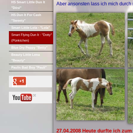
HS Smart Little Dun It
Aber ansonsten lass ich mich durch 
"Dösi"
HS Dun It For Cash
"Sweety"
Smart Little Lola - "Lola"
Smart Flying Dun It - "Dotty"
(Pünktchen)
Blue Dry Peppy "Betty"
Beauty Little Lena
"Beauty"
Paulis Bad Boy "Pauli"
27.04.2008 Heute durfte ich zum 