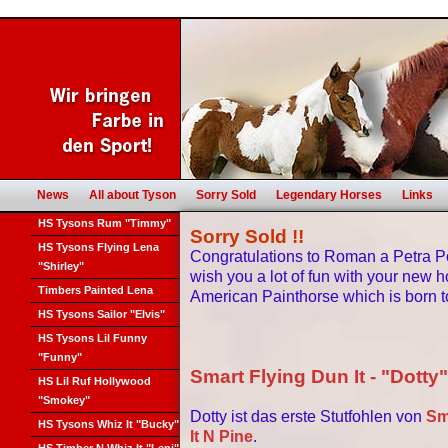
News
All about Tyson
Sorry Sold
Legendary Horses
Links
HS Tysons Rum "Timmy"
Sorry Sold !!
HS Tysons Flying Lena
Congratulations to Roman a Petra 
"Shirley"
wish you a lot of fun with your new ho
Timbers Painted Lena
American Painthorse which is born to
HS Tysons Sailor "Elvis"
HS Tysons Lil Funny
"Funny"
Smart Flying Dun It - "Dotty
HS Lil Ruf Hollywood
"Smokey"
Dotty ist das erste Stutfohlen von
Sm
HS Tysons Whiz It "Bucky"
It N Pine
.