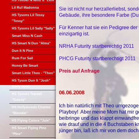
HS Timber N Whiz It "Leni"
Lil Ruf Madonna
Sie ist nicht nur herzallerliebst, son
Gebäude, ihre besondere Farbe (Du
HS Tysons Lil Tessy
"Tessy"
Für Kenner hat sie ein Pedigree der
HS Tysons Lil Sally "Sally"
einzigartig ist.
Smart Miss N Cash
HS Smart N Dun "Alma"
NRHA Futurity startberechtig 2011
Dun It N Pine
PHCG Futurity startberechtigt 2011
Rum For Sail
Honey Be Smart
Preis auf Anfrage
Smart Little Theo - "Theo"
HS Tyson Dun It "Josh"
Sorry Sold!
06.06.2008
HS Tysons Topsail
"Goody"
Ich bin natürlich mit Theo umgezogen.
HS Hollywoods Charme
Playboy! Aber meine Mom hat mir ge
"Blondie"
beibringe und das klappt einwandfre
HS Flying Colors "Jule"
wie drauf und in die 4 Buchstaben k
HS Smart Flying Pine
jünger bin, laß ich mir von dem doch 
"Pine"