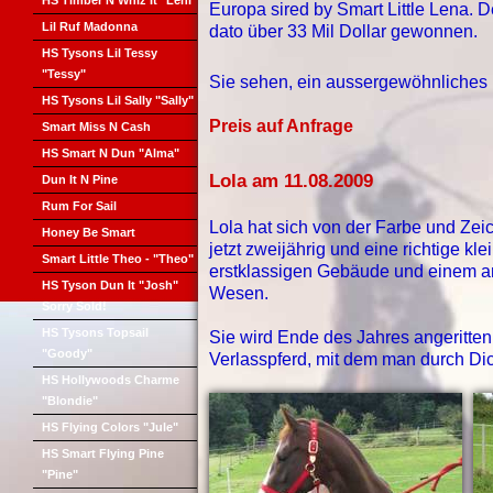
HS Timber N Whiz It "Leni"
Europa sired by Smart Little Lena
Lil Ruf Madonna
dato über 33 Mil Dollar gewonnen.
HS Tysons Lil Tessy
"Tessy"
Sie sehen, ein aussergewöhnliches
HS Tysons Lil Sally "Sally"
Preis auf Anfrage
Smart Miss N Cash
HS Smart N Dun "Alma"
Lola am 11.08.2009
Dun It N Pine
Rum For Sail
Lola hat sich von der Farbe und Zeic
Honey Be Smart
jetzt zweijährig und eine richtige 
Smart Little Theo - "Theo"
erstklassigen Gebäude und einem 
HS Tyson Dun It "Josh"
Wesen.
Sorry Sold!
HS Tysons Topsail
Sie wird Ende des Jahres angeritten
"Goody"
Verlasspferd, mit dem man durch Di
HS Hollywoods Charme
"Blondie"
HS Flying Colors "Jule"
HS Smart Flying Pine
"Pine"