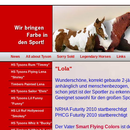
News
All about Tyson
Sorry Sold
Legendary Horses
Links
HS Tysons Rum "Timmy"
"Lola"
HS Tysons Flying Lena
"Shirley"
Wunderschöne, korrekt gebaute 2-jä
Timbers Painted Lena
anhänglich und menschenbezogen, 
HS Tysons Sailor "Elvis"
schon jetzt ist der Sportler zu erke
Geeignet sowohl für den großen Sport
HS Tysons Lil Funny
"Funny"
NRHA Futurity 2010 startberechtigt
HS Lil Ruf Hollywood
PHCG Futurity 2010 startberechtigt
"Smokey"
HS Tysons Whiz It "Bucky"
Der Vater
Smart Flying Colors
ist d