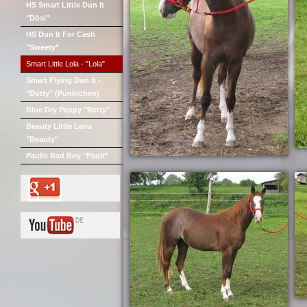
HS Smart Little Dun It
"Dösi"
HS Dun It For Cash
"Sweety"
Smart Little Lola - "Lola"
Smart Flying Dun It -
"Dotty" (Pünktchen)
Blue Dry Peppy "Betty"
Beauty Little Lena
"Beauty"
Paulis Bad Boy "Pauli"