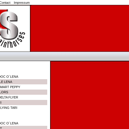
Contact
Impressum
DOC O´LENA
LE LENA
SMART PEPPY
OLORS
DELTA FLYER
I
LYING TARI
DOC O´LENA
RT