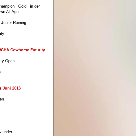
Champion Gold in der
se All Ages
r Junior Reining
ity
RCHA Cowhorse Futurity
rity Open
n
s Juni 2013
pen
& under