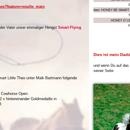
ses?feature=results_main
dam: HONEY BE SMART
HONEY O´L
der Vater unser einmaliger Hengst
Smart Flying
Dies ist mein Dad
und wenn Du auf das B
seiner Seite
mart Little Theo unter Maik Bartmann folgende
ng Cowhorse Open.
e. 2 x hintereinander Goldmedaille in
3