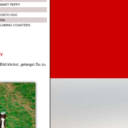
SMART PEPPY
TONTO DOC
ENA
FLAMING COASTERS
dy
ild klickst, gelangst Du zu