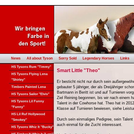
News
All about Tyson
Sorry Sold
Legendary Horses
Links
HS Tysons Rum "Timmy"
Smart Little "Theo"
HS Tysons Flying Lena
"Shirley"
Er besticht nicht nur durch sein außergewöhn
gebauter 5 jähriger, der als Dreijähriger sch
Timbers Painted Lena
Bartmann in Beritt ist und auf Turnieren vor
HS Tysons Sailor "Elvis"
Ziel Reining begonnen, bis wir nach einem ha
HS Tysons Lil Funny
Talent in der Cowhorse hat. Theo hat in 20
"Funny"
Klasse auf Turnieren bewiesen, siehe Leistu
HS Lil Ruf Hollywood
Durch sein einmaliges Pedigree, sein Talent
"Smokey"
auch einmal für die Zucht interessant.
HS Tysons Whiz It "Bucky"