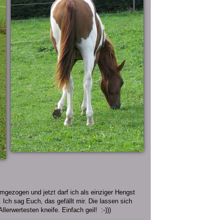
mgezogen und jetzt darf ich als einziger Hengst
 Ich sag Euch, das gefällt mir. Die lassen sich
lerwertesten kneife. Einfach geil! :-)))