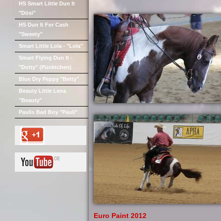
HS Smart Little Dun It
"Dösi"
HS Dun It For Cash
"Sweety"
Smart Little Lola - "Lola"
Smart Flying Dun It -
"Dotty" (Pünktchen)
Blue Dry Peppy "Betty"
Beauty Little Lena
"Beauty"
Paulis Bad Boy "Pauli"
Euro Paint 2012