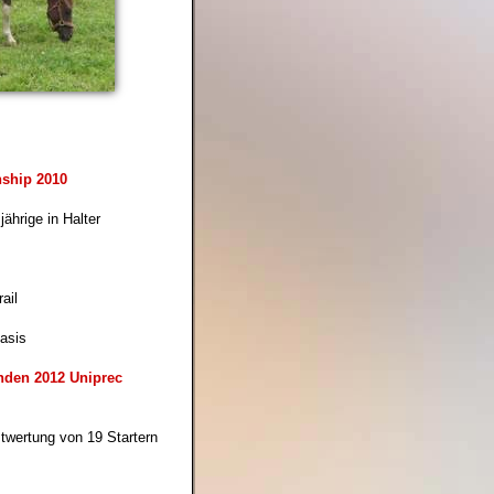
ship 2010
 jährige in Halter
ail
asis
nden 2012 Uniprec
twertung von 19 Startern