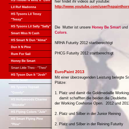
HS Timber N Whiz It "Leni"
hier findet ihr videos auf youtube:
http://www.youtube.com/user/hspainthor
Lil Ruf Madonna
HS Tysons Lil Tessy
"Tessy"
HS Tysons Lil Sally "Sally"
Die Mutter ist unsere
Honey Be Smart
und 
Colors
.
Smart Miss N Cash
HS Smart N Dun "Alma"
NRHA Futurity 2012 startberechtigt
Dun It N Pine
PHCG Futurity 2012 startberechtigt
Rum For Sail
Honey Be Smart
Smart Little Theo - "Theo"
EuroPaint 2013
HS Tyson Dun It "Josh"
Mit einer überzeugenden Leistung belegte S
Sorry Sold!
Plätze:
HS Tysons Topsail
"Goody"
1. Platz und damit die Goldmedaille Worki
damit schafften die beiden die Doublett
HS Hollywoods Charme
der Working Cowhorse Open. 2012 und 201
"Blondie"
HS Flying Colors "Jule"
2. Platz und Silber in der Junior Reining
HS Smart Flying Pine
2. Platz und Silber in der Reining Futurity
"Pine"