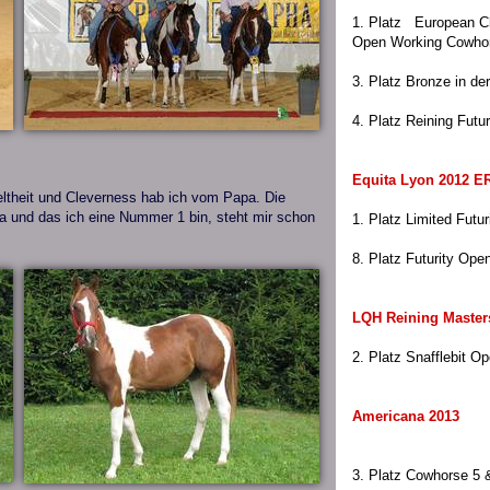
1. Platz European 
Open Working Cowhor
3. Platz Bronze in de
4. Platz Reining Futur
Equita Lyon 2012 E
ieltheit und Cleverness hab ich vom Papa. Die
 und das ich eine Nummer 1 bin, steht mir schon
1. Platz Limited Futu
8. Platz Futurity Ope
LQH Reining Master
2. Platz Snafflebit O
Americana 2013
3. Platz Cowhorse 5 