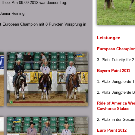
nd Theo. Am 09.09.2012 war deeeer Tag.
Junior Reining
it European Champion mit 8 Punkten Vorsprung in
Leistungen
European Champion
3. Platz Futurity für 2
Bayern Paint 2011
1. Platz Jungpferde Tr
2. Platz Jungpferde B
Ride of America We
Cowhorse Stakes
2. Platz in der Gesam
Euro Paint 2012