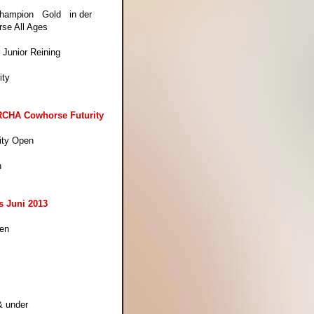
Champion Gold in der
se All Ages
r Junior Reining
ity
RCHA Cowhorse Futurity
rity Open
n
s Juni 2013
pen
& under