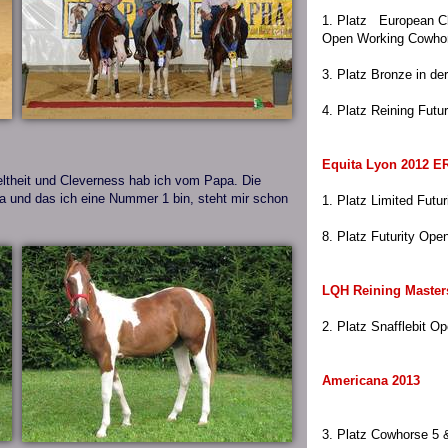
1. Platz European 
Open Working Cowhor
3. Platz Bronze in de
4. Platz Reining Futur
Equita Lyon 2012 E
ieltheit und Cleverness hab ich vom Papa. Die
 und das ich eine Nummer 1 bin, steht mir schon
1. Platz Limited Futu
8. Platz Futurity Ope
LQH Reining Master
2. Platz Snafflebit O
Americana 2013
3. Platz Cowhorse 5 