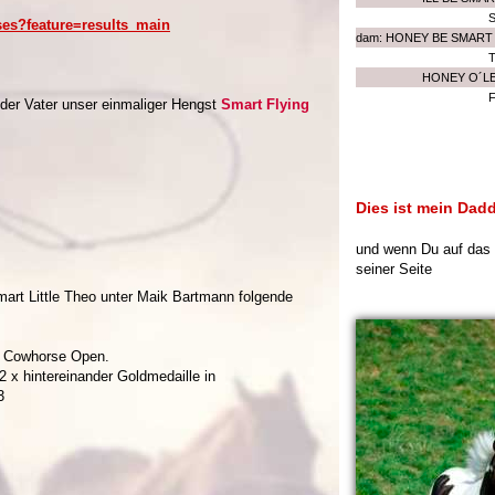
ses?feature=results_main
dam: HONEY BE SMART
HONEY O´L
der Vater unser einmaliger Hengst
Smart Flying
Dies ist mein Dad
und wenn Du auf das B
seiner Seite
mart Little Theo unter Maik Bartmann folgende
ng Cowhorse Open.
e. 2 x hintereinander Goldmedaille in
3