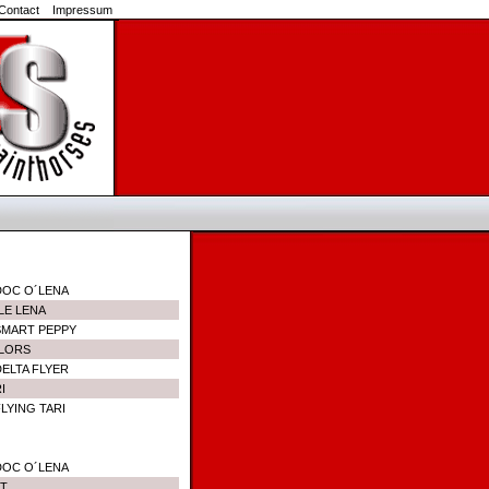
Contact
Impressum
DOC O´LENA
LE LENA
SMART PEPPY
OLORS
DELTA FLYER
I
LYING TARI
DOC O´LENA
RT