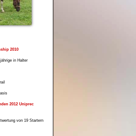
ship 2010
 jährige in Halter
ail
asis
nden 2012 Uniprec
twertung von 19 Startern