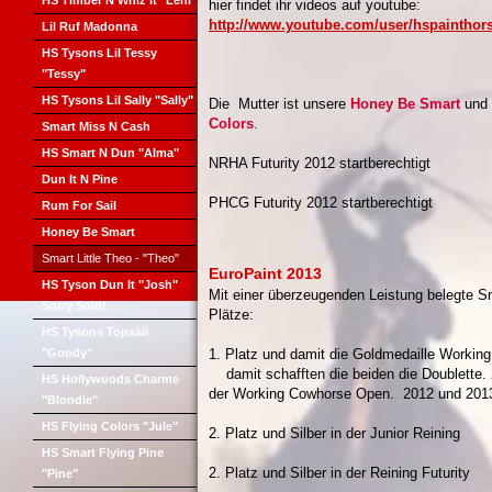
HS Timber N Whiz It "Leni"
hier findet ihr videos auf youtube:
http://www.youtube.com/user/hspainthor
Lil Ruf Madonna
HS Tysons Lil Tessy
"Tessy"
HS Tysons Lil Sally "Sally"
Die Mutter ist unsere
Honey Be Smart
und 
Colors
.
Smart Miss N Cash
HS Smart N Dun "Alma"
NRHA Futurity 2012 startberechtigt
Dun It N Pine
PHCG Futurity 2012 startberechtigt
Rum For Sail
Honey Be Smart
Smart Little Theo - "Theo"
EuroPaint 2013
HS Tyson Dun It "Josh"
Mit einer überzeugenden Leistung belegte S
Sorry Sold!
Plätze:
HS Tysons Topsail
"Goody"
1. Platz und damit die Goldmedaille Worki
damit schafften die beiden die Doublett
HS Hollywoods Charme
der Working Cowhorse Open. 2012 und 201
"Blondie"
HS Flying Colors "Jule"
2. Platz und Silber in der Junior Reining
HS Smart Flying Pine
2. Platz und Silber in der Reining Futurity
"Pine"