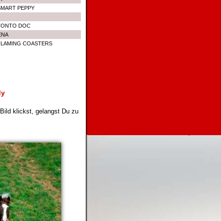
SMART PEPPY
TONTO DOC
ENA
FLAMING COASTERS
dy
ild klickst, gelangst Du zu