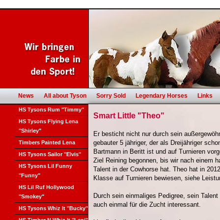
News
All about Tyson
Sorry Sold
Legendary Horses
Links
HS Tysons Rum "Timmy"
Smart Little "Theo"
HS Tysons Flying Lena
"Shirley"
Er besticht nicht nur durch sein außergewöhn
gebauter 5 jähriger, der als Dreijähriger sch
Timbers Painted Lena
Bartmann in Beritt ist und auf Turnieren vor
HS Tysons Sailor "Elvis"
Ziel Reining begonnen, bis wir nach einem ha
HS Tysons Lil Funny
Talent in der Cowhorse hat. Theo hat in 20
"Funny"
Klasse auf Turnieren bewiesen, siehe Leistu
HS Lil Ruf Hollywood
Durch sein einmaliges Pedigree, sein Talent
"Smokey"
auch einmal für die Zucht interessant.
HS Tysons Whiz It "Bucky"