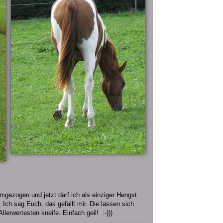
mgezogen und jetzt darf ich als einziger Hengst
 Ich sag Euch, das gefällt mir. Die lassen sich
lerwertesten kneife. Einfach geil! :-)))