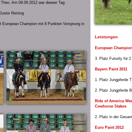
nd Theo. Am 09.09.2012 war deeeer Tag.
Junior Reining
it European Champion mit 8 Punkten Vorsprung in
Leistungen
European Champion
3. Platz Futurity für 2
Bayern Paint 2011
1. Platz Jungpferde Tr
2. Platz Jungpferde B
Ride of America We
Cowhorse Stakes
2. Platz in der Gesam
Euro Paint 2012