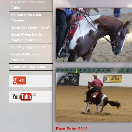
HS Smart Little Dun It
"Dösi"
HS Dun It For Cash
"Sweety"
Smart Little Lola - "Lola"
Smart Flying Dun It -
"Dotty" (Pünktchen)
Blue Dry Peppy "Betty"
Beauty Little Lena
"Beauty"
Paulis Bad Boy "Pauli"
Euro Paint 2012