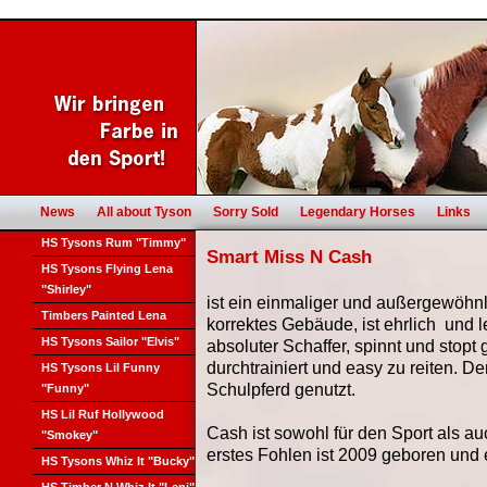
News
All about Tyson
Sorry Sold
Legendary Horses
Links
HS Tysons Rum "Timmy"
Smart Miss N Cash
HS Tysons Flying Lena
"Shirley"
ist ein einmaliger und außergewöhnl
Timbers Painted Lena
korrektes Gebäude, ist ehrlich und l
HS Tysons Sailor "Elvis"
absoluter Schaffer, spinnt und stopt 
durchtrainiert und easy zu reiten. De
HS Tysons Lil Funny
Schulpferd genutzt.
"Funny"
HS Lil Ruf Hollywood
Cash ist sowohl für den Sport als au
"Smokey"
erstes Fohlen ist 2009 geboren und 
HS Tysons Whiz It "Bucky"