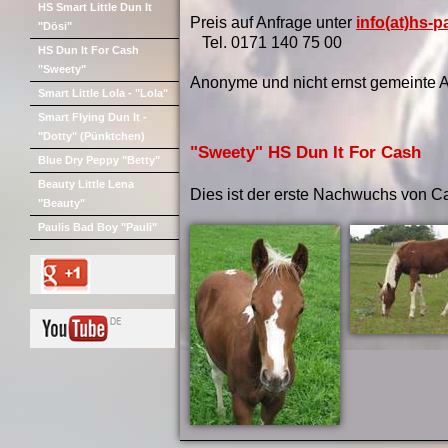
HS Smart Little Dun It
Preis auf Anfrage unter
info(at)hs-p
"Dösi"
Tel. 0171 140 75 00
HS Dun It For Cash
"Sweety"
Anonyme und nicht ernst gemeinte A
Smart Little Lola - "Lola"
Smart Flying Dun It -
"Dotty" (Pünktchen)
"Sweety" HS Dun It For Cash
Blue Dry Peppy "Betty"
Beauty Little Lena
Dies ist der erste Nachwuchs von C
"Beauty"
Paulis Bad Boy "Pauli"