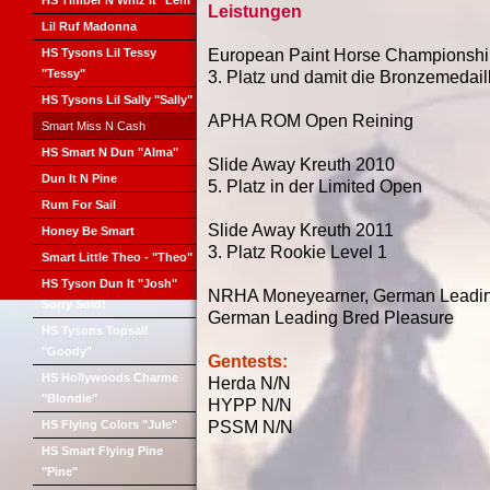
HS Timber N Whiz It "Leni"
Leistungen
Lil Ruf Madonna
HS Tysons Lil Tessy
European Paint Horse Championshi
"Tessy"
3. Platz und damit die Bronzemedaill
HS Tysons Lil Sally "Sally"
APHA ROM Open Reining
Smart Miss N Cash
HS Smart N Dun "Alma"
Slide Away Kreuth 2010
Dun It N Pine
5. Platz in der Limited Open
Rum For Sail
Slide Away Kreuth 2011
Honey Be Smart
3. Platz Rookie Level 1
Smart Little Theo - "Theo"
HS Tyson Dun It "Josh"
NRHA Moneyearner, German Leading
Sorry Sold!
German Leading Bred Pleasure
HS Tysons Topsail
"Goody"
Gentests:
HS Hollywoods Charme
Herda N/N
"Blondie"
HYPP N/N
HS Flying Colors "Jule"
PSSM N/N
HS Smart Flying Pine
"Pine"