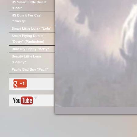
HS Smart Little Dun It
"Dösi"
HS Dun It For Cash
"Sweety"
Smart Little Lola - "Lola"
Smart Flying Dun It -
"Dotty" (Pünktchen)
Blue Dry Peppy "Betty"
Beauty Little Lena
"Beauty"
Paulis Bad Boy "Pauli"