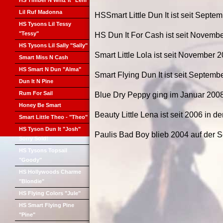
HS Timber N Whiz It "Leni"
Lil Ruf Madonna
HSSmart Little Dun It ist seit Septe
HS Tysons Lil Tessy
"Tessy"
HS Dun It For Cash ist seit Novembe
HS Tysons Lil Sally "Sally"
Smart Little Lola ist seit November 
Smart Miss N Cash
HS Smart N Dun "Alma"
Smart Flying Dun It ist seit Septem
Dun It N Pine
Rum For Sail
Blue Dry Peppy ging im Januar 200
Honey Be Smart
Beauty Little Lena ist seit 2006 in 
Smart Little Theo - "Theo"
HS Tyson Dun It "Josh"
Paulis Bad Boy blieb 2004 auf der 
Sorry Sold!
HS Tysons Topsail
"Goody"
HS Hollywoods Charme
"Blondie"
HS Flying Colors "Jule"
HS Smart Flying Pine
"Pine"