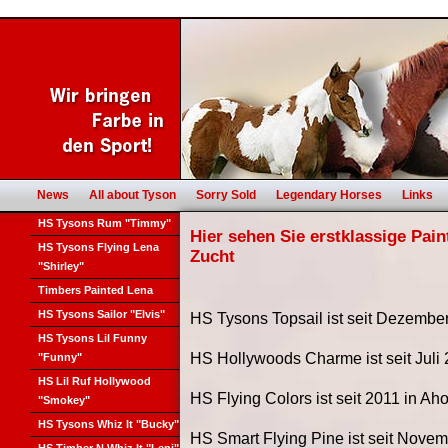
News
All about Tyson
Sorry Sold
Legendary Horses
Links
HS Tysons Rum "Timmy"
Hier sehen Sie erstklassige Pai
HS Tysons Flying Lena
Zucht
"Shirley"
Timbers Painted Lena
HS Tysons Sailor "Elvis"
HS Tysons Topsail ist seit Dezembe
HS Tysons Lil Funny
HS Hollywoods Charme ist seit Juli 
"Funny"
HS Lil Ruf Hollywood
HS Flying Colors ist seit 2011 in Aho
"Smokey"
HS Tysons Whiz It "Bucky"
HS Smart Flying Pine ist seit Novem